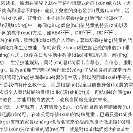
題也越來越多。原因在哪兒？就在于這些填鴨式的訓(xùn)練方法（大
練水平不夠高和理念不夠好）違反了兒童的身心發(fā)展規(guī)律，活
xí)興趣、好奇心，更不用說培養(yǎng)他們的求知欲了。
(dòng)中，每個(gè)老師會(huì)依兒童的特質(zhì)以及
，采用不同的教學(xué)方法，如ABA、DIR、RDI、
神內(nèi)涵，彈性調(diào)整介入策略，著重培養(yǎng)兒童的語
力和生活技能，幫助家長(zhǎng)樹立起正確的康復(fù)理
g)方式，以便在日常生活中教導(dǎo)和幫助兒童。經(jīng)
，生活技能嫻熟，同時(shí)發(fā)展出自尊心、自信心、廉恥
òng)。因?yàn)槲覀兠靼祝幢闩囵B(yǎng)了兒童良好的課堂行為
，還是難以適應(yīng)校園學(xué)習(xí)生活，難以與同學(xué)平等交
，也不是我們有什么教什么，而是根據(jù)兒童目前自身發(fā)展的需
fā)展的目標(biāo)設(shè)計(jì)，再結(jié)合個(gè)
教育，才能用教育的效力，改寫自閉癥兒童的未來。
，人無我有，人有我優(yōu)。心愛維目前的整體康復(fù)
的廣泛認(rèn)可。在本公司培訓(xùn)的特殊兒童，已遍及臺(tái)州
個(gè)省市的家長(zhǎng)也慕名前來心愛維為孩子做康復(fù)培
ì)培訓(xùn)質(zhì)量的認(rèn)可，就是對(duì)我們努力的zui大