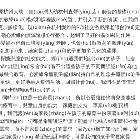
杭州人幼（臺(tái)灣人幼杭州直營(yíng)店）師資的基礎(chǔ)
學(xué)模式和課程設(shè)置，并引入了新的資源，使我們
和手段更加多樣化。現(xiàn)在杭州愛維的PCI社交游戲課老師會(huì)定
和溫嶺心愛維的資源進(jìn)行整合，起到了良好的協(xié)同作用，
。心愛維不但自己培養(yǎng)老師，也會(huì)做教育的搬運(yùn)
進(jìn)來，給家長(zhǎng)和孩子更加多元化的選擇。
童的社交能力。經(jīng)過我們培訓(xùn)的孩子，社交
ng)經(jīng)常會(huì)看不出這些孩子的不同而誤認(rèn)為他
教育。心愛維希望能夠堅(jiān)持自己的理念并繼續(xù)保
子們能夠更快、更好地融入集體生活，回歸社會(huì)。我們不是僅僅追
步能夠jue對(duì)的大！
時(shí)也是一位家長(zhǎng)，所以心愛維始終將兒童能獲
療育中，兒童自身的能力、家庭的支持、專業(yè)機(jī)構
用，我們認(rèn)為家長(zhǎng)在孩子的療育中扮演著jue對(duì)
，而我們所做的一切都是希望讓這些孩子能盡早地融入到集體和社會
，而不是家長(zhǎng)的需求（因?yàn)楹芏鄷r(shí)候，家
，比如家長(zhǎng)希望安逸和輕松，可是我們的孩子需要家長