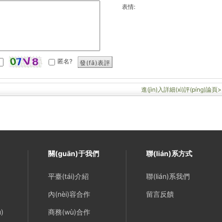
表情:
匿名?
發(fā)表評
(píng)論
進(jìn)入詳細(xì)評(píng)論頁>
關(guān)于我們
聯(lián)系方式
平臺(tái)介紹
聯(lián)系我們
內(nèi)容合作
留言反饋
)
商務(wù)合作