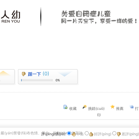
(0)
踩一下
%
0%
收藏
挑錯(cuò)
推薦
打
印
嚴(yán)禁發(fā)布色情、暴力、反動(dòng)的言論。
評(píng)價(jià):
中立
好評(píng)
差評(píng)