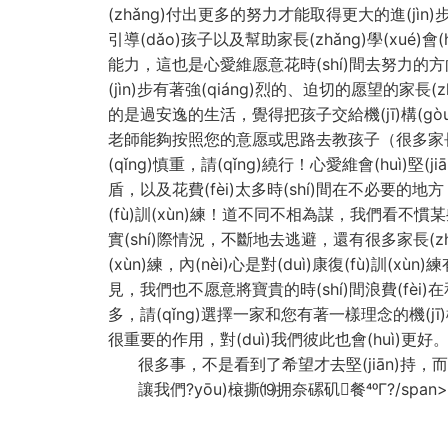
(zhǎng)付出更多的努力才能取得更大的進(jìn)步）
引導(dǎo)孩子以及幫助家長(zhǎng)學(xué)會(h
能力，這也是心愛維愿意花時(shí)間去努力的
(jìn)步有著強(qiáng)烈的、迫切的愿望的家長(
的是過安逸的生活，覺得把孩子交給機(jī)構(gòu
老師能夠按照您的意愿或思路去教孩子（很多家長(zhǎng
(qǐng)慎重，請(qǐng)繞行！心愛維會(hu
盾，以及花費(fèi)太多時(shí)間在不必要的地方
(fù)訓(xùn)練！道不同不相為謀，我
實(shí)際情況，不斷地去逃避，還有很多家長
(xùn)練，內(nèi)心是對(duì)康復(fù)訓(x
見，我們也不愿意將寶貴的時(shí)間浪費(fèi)在
多，請(qǐng)選擇一家和您有著一樣理念的機(jī
很重要的作用，對(duì)我們彼此也會(huì)更好
很多事，不是看到了希望才去堅(jiān)持，而
讓我們?yōu)榱撕⒆拥奈磥矶餐Γ?/span>