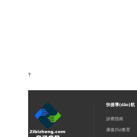
?
快捷導(dǎo)航
診療指南
康復(fù)教育