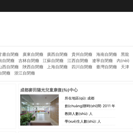
甘肅自閉癥
廣東自閉癥
廣西自閉癥
貴州自閉癥
海南自閉癥
黑龍
南自閉癥
吉林自閉癥
江蘇自閉癥
江西自閉癥
遼寧自閉癥
內(nèi)
山西自閉癥
陜西自閉癥
上海自閉癥
四川自閉癥
臺灣自閉癥
天津
自閉癥
浙江自閉癥
成都麥田陽光兒童康復(fù)中心
所在地區(qū): 成都
創(chuàng)辦時(shí)間:
2011
年
教師人數(shù):
人
學(xué)生人數(shù):
人