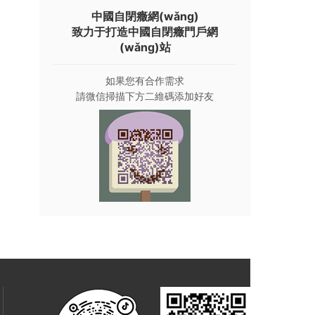
中國自閉癥網(wǎng)
致力于打造中國自閉癥門戶網
(wǎng)站
如果您有合作需求
請微信掃描下方二維碼添加好友