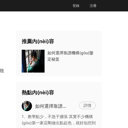
登錄
注冊
推薦內(nèi)容
如何選擇靠譜機構(gòu)鑒
定秘笈
了
有幾
熱點內(nèi)容
詳情
如何選擇靠譜機構(gòu)鑒定秘笈
1、教學點少，不急于擴張 其實不少機構
(gòu)第一家店剛做出點起色，就好似挖到