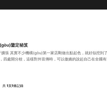
gòu)鑒定秘笈
不急于擴張 其實不少機構(gòu)第一家店剛做出點起色，就好似挖到
，四處開分校，這樣對外宣傳時，可以傲嬌的說起自己在全國
è)
共
1
頁
1
條記錄