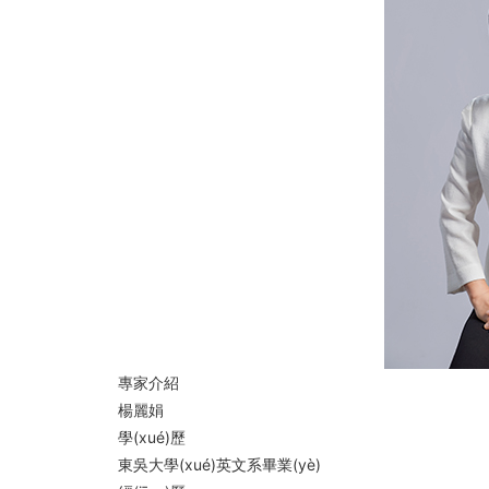
專家介紹
楊麗娟
學(xué)歷
東吳大學(xué)英文系畢業(yè)