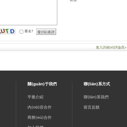
匿名?
發(fā)表評
論
進入詳細(xì)評論頁>
關(guān)于我們
聯(lián)系方式
平臺介紹
聯(lián)系我們
內(nèi)容合作
留言反饋
商務(wù)合作