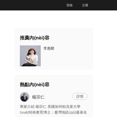
登錄
注冊
推薦內(nèi)容
李惠藺
熱點內(nèi)容
詳情
楊宗仁
專家介紹 楊宗仁 美國加州柏克萊大學
(xué)特殊教育博士；臺灣地區(qū)最著名