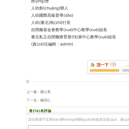
經(jīng)歷
人幼創(chuàng)辦人
人幼國際高級督導(dǎo)
人幼(臺北)執(zhí)行長
自閉癥基金會教學(xué)中心教學(xué)組長
臺北私立自閉癥療育發(fā)展中心教學(xué)組長
(責(zé)任編輯：admin)
(3)
頂一下
100
上一篇：
羅心美
下一篇：
楊宗仁
發(fā)表評論
請自覺遵守互聯(lián)網(wǎng)相關(guān)的政策法規(guī)，嚴(