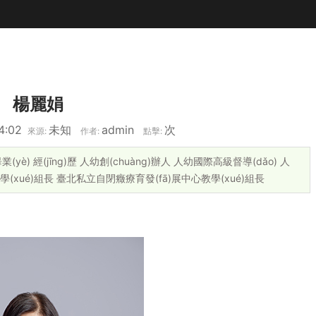
楊麗娟
4:02
未知
admin
次
來源:
作者:
點擊:
yè) 經(jīng)歷 人幼創(chuàng)辦人 人幼國際高級督導(dǎo) 人
教學(xué)組長 臺北私立自閉癥療育發(fā)展中心教學(xué)組長