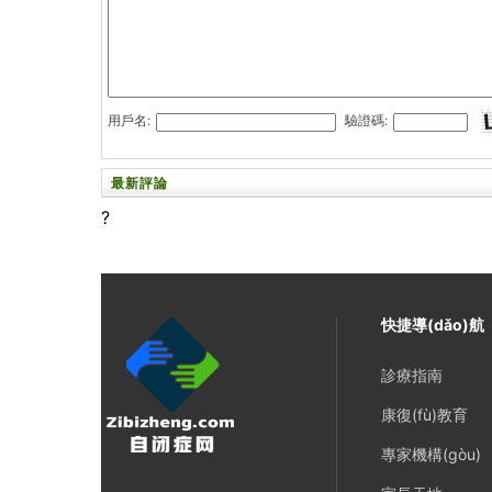
用戶名:
驗證碼:
最新評論
?
快捷導(dǎo)航
診療指南
康復(fù)教育
專家機構(gòu)