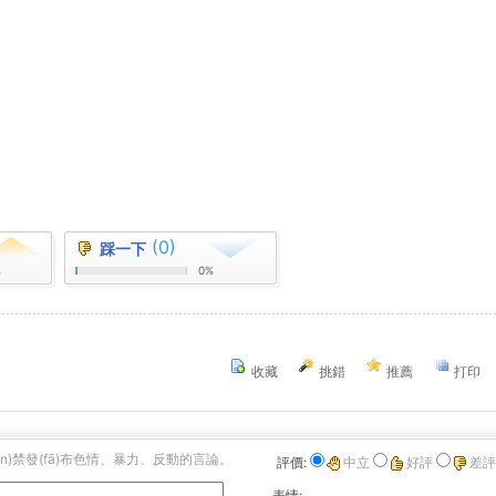
(0)
踩一下
%
0%
收藏
挑錯
推薦
打印
yán)禁發(fā)布色情、暴力、反動的言論。
評價:
中立
好評
差評
表情: