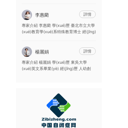
的自閉癥專家之一。 專業(yè)特長 根據
(jù)本土文化通過游戲教育、文化學(xué)
習(xí)、心智理論介入和生活文化介入的深
詳情
李惠藺
入研究，
專家介紹 李惠藺 學(xué)歷 臺北市立大學
(xué)教育學(xué)系特殊教育博士 經(jīng)
歷 人幼國際高級督導(dǎo) 臺北市師鋒獎
教師 臺北市特殊教育輔導(dǎo)團 臺北市
立教育大學(xué)兼任助理教授 臺北市特
詳情
楊麗娟
殊教育學(xué)生鑒定
專家介紹 楊麗娟 學(xué)歷 東吳大學
(xué)英文系畢業(yè) 經(jīng)歷 人幼創
(chuàng)辦人 人幼國際高級督導(dǎo) 人
幼(臺北)執(zhí)行長 自閉癥基金會教學
(xué)中心教學(xué)組長 臺北私立自閉癥
詳情
羅心美
療育發(fā)展中心教學(xué)組長
專家介紹 羅心美 學(xué)歷臺灣師范大學
(xué)特殊教育研究所碩士班 經(jīng)歷 人
幼(北京)校長 臺北市特殊教育輔導(dǎo)團
臺北市特殊教育評鑒委員 臺北市教育審議
委員會委員 臺北市西區(qū)特教資源中心