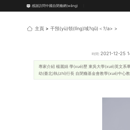
感謝訪問中國自閉癥網(wǎng)
主頁
>
干預(yù)領(lǐng)域?qū)＜?/a> >
2021-12-25 1
時間:
專家介紹 楊麗娟 學(xué)歷 東吳大學(xué)英文系畢業(
幼(臺北)執(zhí)行長 自閉癥基金會教學(xué)中心