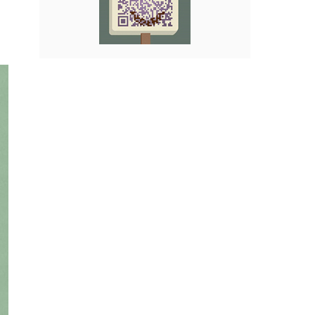
詳情
如何看出孩子有自閉癥的幾種跡象？
如果你發(fā)現(xiàn)你的孩子有點異常，
如果你懷疑你的孩子有自閉癥的傾向，那
么你可以參照以下6種跡象進行判斷。缺
乏對面孔的興趣 ，通常情況下，嬰兒看著
人們的臉比看其他物體更感興趣。
詳情
如何從社交行為上區(qū)分輕度、中度和重度自閉癥
說到自閉癥，想必大家都不會陌生?，
F(xiàn)在患上自閉癥的兒童越來越多。這
是非常嚴重的一種精神心理疾病，孩子一
旦患上未來的人生和當下的生長發(fā)育
都會受到極大影響。
詳情
自閉癥不同等級的嚴重程度都有哪些主要特點？
根據(jù)美國精神病學會（APA）的DSM-
5診斷標準，自閉癥可以根據(jù)兩大核心
障礙（即社交互動溝通困難以及重復刻板
行為）分為三個級別，無論程度如何，都
必須及早進行干預。
詳情
導致自閉癥患者記憶力差的原因是什么？