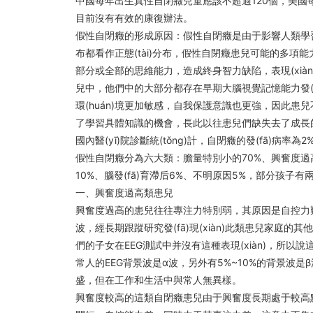
中國每年出生真性自閉癥兒童應該不超過120個，美國
目前沒有有效的康復辦法。
假性自閉癥的形成原因：假性自閉癥是由于影響人類學習能力
布都看作正態(tài)分布，假性自閉癥患兒可能的
部分或全部的思維能力，造成終身智力缺陷，表現(xiàn)
兒中，他們中的大部分都存在早期大腦視覺記憶能力發(
環(huán)境更加敏感，自我保護意識也更強，因此患兒不
了學習具體知識的機會，長此以往患兒們缺失去了成長
國內醫(yī)院診斷統(tǒng)計，自閉癥的發(fā
假性自閉癥分為六大類：膽量特別小的70%、興奮度過高30
10%、腦發(fā)育滯后6%、不明原因5%，部分孩子
一、興奮度過高類患兒
興奮度過高的患兒往往專注力特別弱，其原因是自控力難
波，經長期跟蹤研究發(fā)現(xiàn)此類患兒家庭的其他
們的子女在EEG測試中并沒有這種表現(xiàn)，所以說這種癥狀
常人的EEG背景波是α波，另外有5%~10%的背景波是
盛，但在工作和生活中與常人無異樣。
興奮度較高的這類自閉癥患兒由于興奮度長期處于較高點，