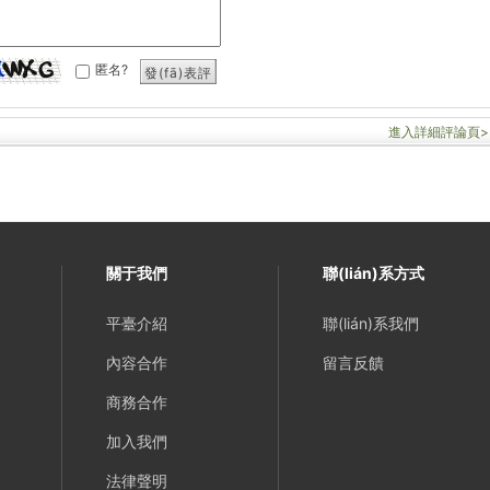
匿名?
發(fā)表評
論
進入詳細評論頁>
關于我們
聯(lián)系方式
平臺介紹
聯(lián)系我們
內容合作
留言反饋
商務合作
加入我們
法律聲明