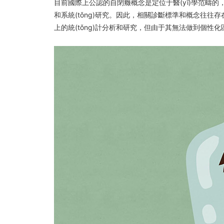
目前國際上公認的自閉癥概念是定位于醫(yī)學范疇的，主要
和系統(tǒng)研究。因此，相關診斷標準和概念往往存在
上的統(tǒng)計分析和研究，但由于其無法做到個性化