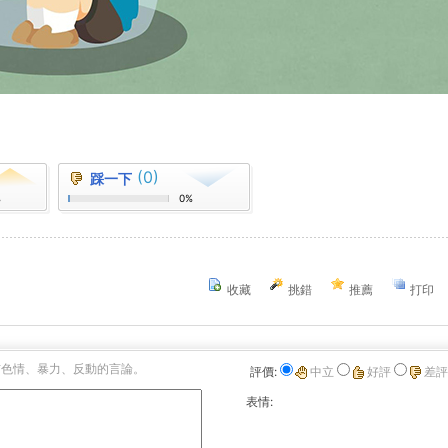
(0)
踩一下
%
0%
收藏
挑錯
推薦
打印
布色情、暴力、反動的言論。
評價:
中立
好評
差評
表情: