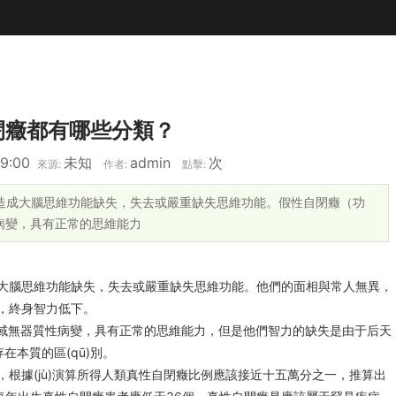
癥都有哪些分類？
9:00
未知
admin
次
來源:
作者:
點擊:
腦思維功能缺失，失去或嚴重缺失思維功能。假性自閉癥（功
性病變，具有正常的思維能力
能缺失，失去或嚴重缺失思維功能。他們的面相與常人無異，
，終身智力低下。
)域無器質性病變，具有正常的思維能力，但是他們智力的缺失是由于后天
存在本質的區(qū)別。
，根據(jù)演算所得人類真性自閉癥比例應該接近十五萬分之一，推算出