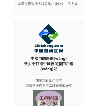
基因突變造成大腦思維功能缺失，失去或
嚴重缺失思維功能。假性自閉癥（功能性
自閉癥）是指患兒大腦思維區(qū)域無器
質性病變，具有正常的思維能力
詳情
什么是自閉癥，主要表現(xiàn)在哪里？
自閉癥，又稱孤獨癥或孤獨性障礙等，是
廣泛性發(fā)育障礙的代表性疾病?！禗
SM-IV-TR》將PDD分為5種：孤獨性障
礙、Retts綜合癥、童年瓦解性障礙、阿斯
伯格綜合征和未特定的PDD。
詳情
有了解過什么是自閉癥譜系障礙嗎？
中國自閉癥網(wǎng)
自閉癥譜系障礙，也稱自閉譜系障礙，孤
致力于打造中國自閉癥門戶網
獨癥譜系障礙，是一個醫(yī)學名詞，它是
(wǎng)站
一種廣泛性發(fā)展障礙，現(xiàn)多使用
于兒童身上。其病征包括異常的語言能
如果您有合作需求
力、異常的交往能力、狹窄的興趣
詳情
自閉癥的醫(yī)治原則和醫(yī)治方法是什么？
請微信掃描下方二維碼添加好友
自閉癥的醫(yī)治原則： ①早發(fā)現
(xiàn)，早醫(yī)治。醫(yī)治年齡越早，
改善程度越明顯。 ②促進家庭參與，讓
父母也成為醫(yī)治的合作者或參與者