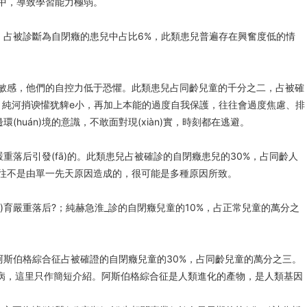
，導致學習能力極弱。
升，占被診斷為自閉癥的患兒中占比6%，此類患兒普遍存在興奮度低的情
敏感，他們的自控力低于恐懼。此類患兒占同齡兒童的千分之二，占被確
?；純河捎谀懽犹貏e小，再加上本能的過度自我保護，往往會過度焦慮、排
(huán)境的意識，不敢面對現(xiàn)實，時刻都在逃避。
重落后引發(fā)的。此類患兒占被確診的自閉癥患兒的30%，占同齡人
狀往往不是由單一先天原因造成的，很可能是多種原因所致。
)育嚴重落后?；純赫急淮_診的自閉癥兒童的10%，占正常兒童的萬分之
阿斯伯格綜合征占被確證的自閉癥兒童的30%，占同齡兒童的萬分之三。
，這里只作簡短介紹。阿斯伯格綜合征是人類進化的產物，是人類基因