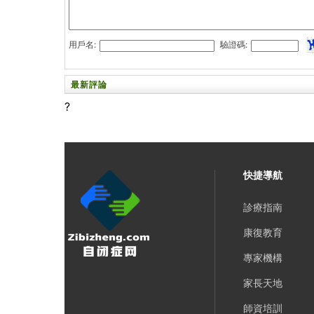
用戶名:
驗證碼:
最新評論
?
快捷導航
診療指南
康復教育
專家機構
家長天地
師資培訓