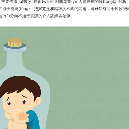
依據(jù)醫(yī)療衛(wèi)生相關專業(yè)人員長期的統(tǒng)計分析
過于籠統(tǒng)、把握寬泛和精準度不夠的問題，這雖然有助于醫(yī)學
區(qū)分而不適于實際的介入訓練與治療。