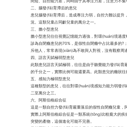
間短、自控能力差，同時由于其專注力差，注意力不集中
二、腦發(fā)育滯后的患兒
患兒腦發(fā)育滯后，造成專注力弱，自控力難以提
況。這類兒童占同齡兒童的萬分之一。
三、膽小型患兒
膽小型患兒往往視覺記憶能力過強，對環(huán)境過度
診為自閉癥患兒的70%，是假性自閉癥中占比最多的
斥他人，常常表現(xiàn)為不敢與人對視，沒有觀察周邊環
四、語言天賦極弱型患兒
此類患兒語言天賦極弱，往往是由于聽覺能力發(fā)育嚴
的千分之一，實際比例可能還要高。此類患兒的癥
五、感知力極弱型患兒
這種類型的患兒，往往對環(huán)境感知力能力弱發(fā
二至萬分之三。
六、阿斯伯格綜合征
這是一類自控力發(fā)育嚴重落后的假性自閉癥兒童，
實際上阿斯伯格綜合征是一類系統(tǒng)比較龐大的疾病
突變的產物，這個進化可能不完善。