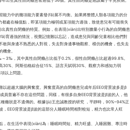
每年出生真性自閉癥患者應低于36個。真性自閉癥是應該屬于罕見疾病。
中的幾項能力要素發(fā)展不均衡。如果將整體人類各項能力的分
多項能力都處在極值點，即某項能力極弱或某項能力過強，致使患兒有可能喪失
出真性自閉癥的特質。例如，在表現(xiàn)出特別膽量小行為的自閉癥患
fā)育過強的情況，視覺記憶難以忘記，造成患兒與同齡兒童相比他們對
敢與身邊不熟悉的人對視，失去對身邊事物觀察、模仿的機會，也失去
的機會。
)病率為2‰～3‰，其中真性自閉癥占比低于0.2%，假性自閉癥占比超過99.8%。
%、阿斯伯格綜合征15%、語言天賦弱30%、觀察力和感知力弱
有兩項以上問題。
以超越大腦的興奮度。興奮度高的自閉癥患兒成年后EEG背景波多是β
成員普遍不存在這些問題，同樣，有很多自身EEG背景波是β波的人，他
是不遺傳的。根據(jù)王忠誠教授的研究 ，平靜時，90%~94%正
β波，EEG背景波是β波的這部分人睡眠時間相對較短，精力也比常人旺
在生活中表現(xiàn)為：睡眠時間短、精力旺盛、入睡困難、專注時