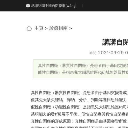
感謝訪問中國自閉癥網(wǎng)
主頁
>
診療指南
>
講講自閉
2021-09-29 0
時間:
真性自閉癥（器質性自閉癥）是患者由于基因突變造成大
能性自閉癥）是指患兒大腦思維區(qū)域無器質
真性自閉癥（器質性自閉癥）是患者由于基因突變造成大腦思維功
但其先天缺失總結、歸納、分析、判斷等邏輯思維能力
假性自閉癥（功能性自閉癥）是指患兒大腦思維區(qū
某項能力的發(fā)展不平衡。假性自閉癥與真性自閉癥
真性自閉癥的形成原因：真性自閉癥是由基因突變所致