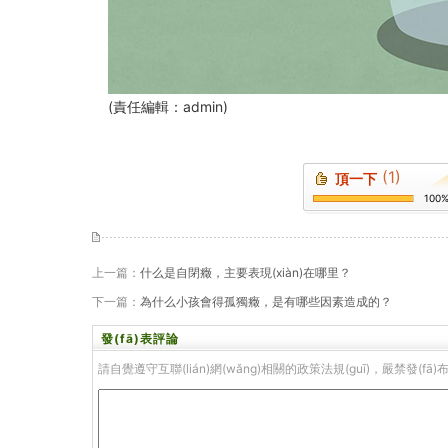
(責任編輯：admin)
(1)
頂一下
100
上一篇：
什么是自閉癥，主要表現(xiàn)在哪里？
下一篇：
為什么小孩會得孤獨癥，是有哪些因素造成的？
發(fā)表評論
請自覺遵守互聯(lián)網(wǎng)相關的政策法規(guī)，嚴禁發(fā)