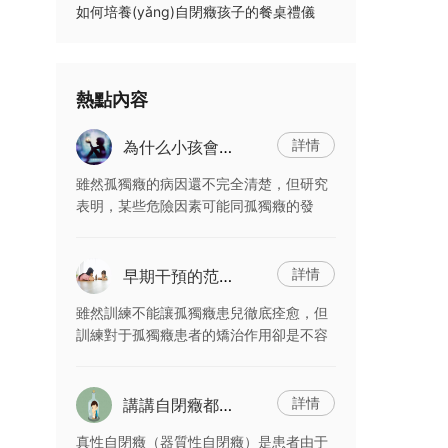
如何培養(yǎng)自閉癥孩子的餐桌禮儀
熱點內容
詳情
為什么小孩會得孤獨癥，是有哪些因素造成的？
雖然孤獨癥的病因還不完全清楚，但研究
表明，某些危險因素可能同孤獨癥的發
(fā)病相關。引起孤獨癥的危險因素可以
歸納為：遺傳、感染與免疫和孕期理化因
子刺激。
詳情
早期干預的范圍是孤獨癥兒童哪些行為領域？
雖然訓練不能讓孤獨癥患兒徹底痊愈，但
訓練對于孤獨癥患者的矯治作用卻是不容
忽視的。孤獨癥兒童由于本身的發(fā)育
障礙失去了正常健康發(fā)展的內在能
力，但并不意味著只能眼看
詳情
講講自閉癥都有哪些分類？
真性自閉癥（器質性自閉癥）是患者由于